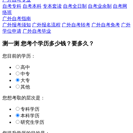
自考专科
自考本科
专本套读
自考全日制
自考业余制
自考网
络班
广外自考指南
广外报考须知
广外报名流程
广外自考转考
广外自考免考
广外
学位申请
广外自考毕业
测一测 您
考个学历
多少钱？要多久？
您目前的学历：
高中
中专
大专
其他
您想考取的层次是：
专科学历
本科学历
研究生学历