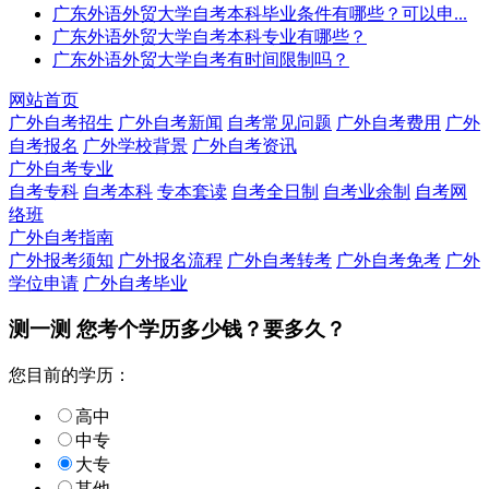
广东外语外贸大学自考本科毕业条件有哪些？可以申...
广东外语外贸大学自考本科专业有哪些？
广东外语外贸大学自考有时间限制吗？
网站首页
广外自考招生
广外自考新闻
自考常见问题
广外自考费用
广外
自考报名
广外学校背景
广外自考资讯
广外自考专业
自考专科
自考本科
专本套读
自考全日制
自考业余制
自考网
络班
广外自考指南
广外报考须知
广外报名流程
广外自考转考
广外自考免考
广外
学位申请
广外自考毕业
测一测 您
考个学历
多少钱？要多久？
您目前的学历：
高中
中专
大专
其他