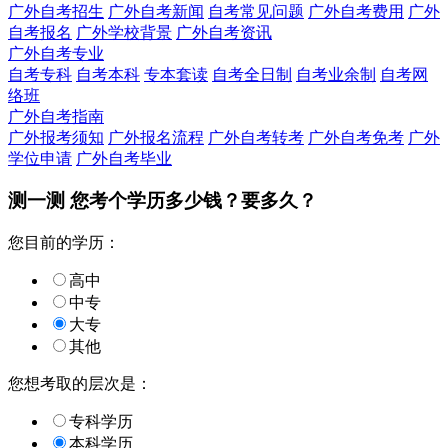
广外自考招生
广外自考新闻
自考常见问题
广外自考费用
广外
自考报名
广外学校背景
广外自考资讯
广外自考专业
自考专科
自考本科
专本套读
自考全日制
自考业余制
自考网
络班
广外自考指南
广外报考须知
广外报名流程
广外自考转考
广外自考免考
广外
学位申请
广外自考毕业
测一测 您
考个学历
多少钱？要多久？
您目前的学历：
高中
中专
大专
其他
您想考取的层次是：
专科学历
本科学历