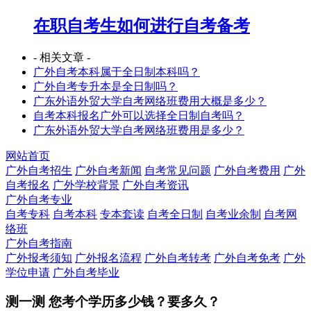
在职自考生如何进行自考备考
- 相关文章 -
广外自考本科属于全日制本科吗？
广外自考专升本是全日制吗？
广东外语外贸大学自考网络班费用大概是多少？
自考本科报名广外可以选择全日制自考吗？
广东外语外贸大学自考网络班费用是多少？
网站首页
广外自考招生
广外自考新闻
自考常见问题
广外自考费用
广外
自考报名
广外学校背景
广外自考资讯
广外自考专业
自考专科
自考本科
专本套读
自考全日制
自考业余制
自考网
络班
广外自考指南
广外报考须知
广外报名流程
广外自考转考
广外自考免考
广外
学位申请
广外自考毕业
测一测 您
考个学历
多少钱？要多久？