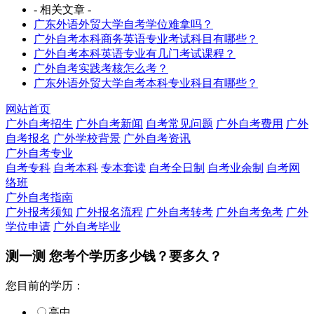
- 相关文章 -
广东外语外贸大学自考学位难拿吗？
广外自考本科商务英语专业考试科目有哪些？
广外自考本科英语专业有几门考试课程？
广外自考实践考核怎么考？
广东外语外贸大学自考本科专业科目有哪些？
网站首页
广外自考招生
广外自考新闻
自考常见问题
广外自考费用
广外
自考报名
广外学校背景
广外自考资讯
广外自考专业
自考专科
自考本科
专本套读
自考全日制
自考业余制
自考网
络班
广外自考指南
广外报考须知
广外报名流程
广外自考转考
广外自考免考
广外
学位申请
广外自考毕业
测一测 您
考个学历
多少钱？要多久？
您目前的学历：
高中