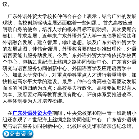
议。
广东外语外贸大学校长仲伟合在会上表示，结合广外的发展
现状，高校创新驱动发展还面临着一些问题 。首先高校应当
明确自身的使命，培养人才的根本目标不能动摇。其次要迎合
契机，寻求发展，近年来广东外语外贸大学一直倡导经管法和
外语融合发展，建立智库，输出思想。谈及广东外语外贸大学
的发展蓝图，仲伟合强调，外语教育要能出标准出理论，外语
语言要能出服务助发展。今后广东外语外贸大学将依托学校四
个中心，包括21世纪海上丝绸之路协同创新中心、广东省外语
研究与语言服务协同创新中心、外国语言学及应用语言学中
心、加拿大研究中心，对重点学科重点人才进行着重培养，加
快推进高水平大学的建设。最后，仲伟合将高校创新驱动发展
面临的问题归纳为五点：高校要去行政化、高校要回归以育人
为本、政府要对高等教育发展有耐心、评价体系要推进改革、
人事体制要为人才培养松绑。
在
广东外语外贸大学
期间，中央党校第40期中青一班调研小
组还参观了21世纪海上丝绸之路协同创新中心、广东省外语研
究与语言服务协同创新中心、北校区校史馆和梁宗岱纪念馆。