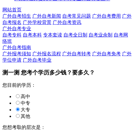
网站首页
广外自考招生
广外自考新闻
自考常见问题
广外自考费用
广外
自考报名
广外学校背景
广外自考资讯
广外自考专业
自考专科
自考本科
专本套读
自考全日制
自考业余制
自考网
络班
广外自考指南
广外报考须知
广外报名流程
广外自考转考
广外自考免考
广外
学位申请
广外自考毕业
测一测 您
考个学历
多少钱？要多久？
您目前的学历：
高中
中专
大专
其他
您想考取的层次是：