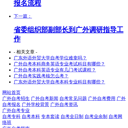
报名流程
下一篇：
省委组织部副部长到广外调研指导工
作
- 相关文章 -
广东外语外贸大学自考学位难拿吗？
广外自考本科商务英语专业考试科目有哪些？
广外自考本科英语专业有几门考试课程？
广外自考实践考核怎么考？
广东外语外贸大学自考本科专业科目有哪些？
网站首页
广外自考招生
广外自考新闻
自考常见问题
广外自考费用
广外
自考报名
广外学校背景
广外自考资讯
广外自考专业
自考专科
自考本科
专本套读
自考全日制
自考业余制
自考网
络班