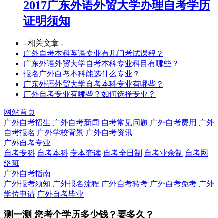
2017广东外语外贸大学办理自考学历
证明须知
- 相关文章 -
广外自考本科英语专业有几门考试课程？
广东外语外贸大学自考本科专业科目有哪些？
报名广外自考本科能选什么专业？
广东外语外贸大学自考本科专业有哪些？
广外自考专业有哪些？如何选择专业？
网站首页
广外自考招生
广外自考新闻
自考常见问题
广外自考费用
广外
自考报名
广外学校背景
广外自考资讯
广外自考专业
自考专科
自考本科
专本套读
自考全日制
自考业余制
自考网
络班
广外自考指南
广外报考须知
广外报名流程
广外自考转考
广外自考免考
广外
学位申请
广外自考毕业
测一测 您
考个学历
多少钱？要多久？