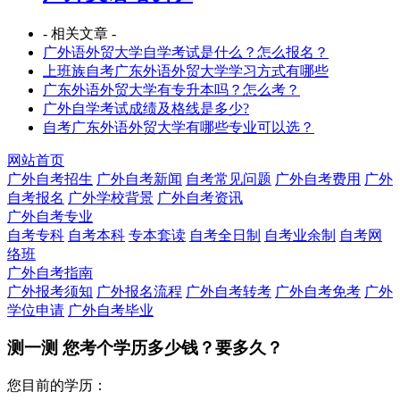
- 相关文章 -
广外语外贸大学自学考试是什么？怎么报名？
上班族自考广东外语外贸大学学习方式有哪些
广东外语外贸大学有专升本吗？怎么考？
广外自学考试成绩及格线是多少?
自考广东外语外贸大学有哪些专业可以选？
网站首页
广外自考招生
广外自考新闻
自考常见问题
广外自考费用
广外
自考报名
广外学校背景
广外自考资讯
广外自考专业
自考专科
自考本科
专本套读
自考全日制
自考业余制
自考网
络班
广外自考指南
广外报考须知
广外报名流程
广外自考转考
广外自考免考
广外
学位申请
广外自考毕业
测一测 您
考个学历
多少钱？要多久？
您目前的学历：