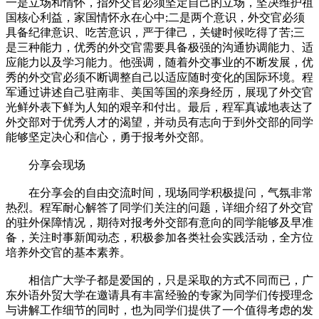
一是立场和情怀，指外交官必须坚定自己的立场，坚决维护祖
国核心利益，家国情怀永在心中;二是两个意识，外交官必须
具备纪律意识、吃苦意识，严于律己，关键时候吃得了苦;三
是三种能力，优秀的外交官需要具备极强的沟通协调能力、适
应能力以及学习能力。他强调，随着外交事业的不断发展，优
秀的外交官必须不断调整自己以适应随时变化的国际环境。程
军通过讲述自己驻南非、美国等国的亲身经历，展现了外交官
光鲜外表下鲜为人知的艰辛和付出。最后，程军真诚地表达了
外交部对于优秀人才的渴望，并动员有志向于到外交部的同学
能够坚定决心和信心，勇于报考外交部。
分享会现场
在分享会的自由交流时间，现场同学积极提问，气氛非常
热烈。程军耐心解答了同学们关注的问题，详细介绍了外交官
的驻外保障情况，期待对报考外交部有意向的同学能够及早准
备，关注时事新闻动态，积极参加各类社会实践活动，全方位
培养外交官的基本素养。
相信广大学子都是爱国的，只是采取的方式不同而已，广
东外语外贸大学在邀请具有丰富经验的专家为同学们传授理念
与讲解工作细节的同时，也为同学们提供了一个值得考虑的发