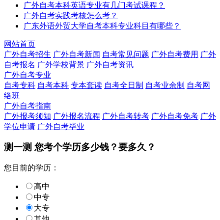
广外自考本科英语专业有几门考试课程？
广外自考实践考核怎么考？
广东外语外贸大学自考本科专业科目有哪些？
网站首页
广外自考招生
广外自考新闻
自考常见问题
广外自考费用
广外
自考报名
广外学校背景
广外自考资讯
广外自考专业
自考专科
自考本科
专本套读
自考全日制
自考业余制
自考网
络班
广外自考指南
广外报考须知
广外报名流程
广外自考转考
广外自考免考
广外
学位申请
广外自考毕业
测一测 您
考个学历
多少钱？要多久？
您目前的学历：
高中
中专
大专
其他