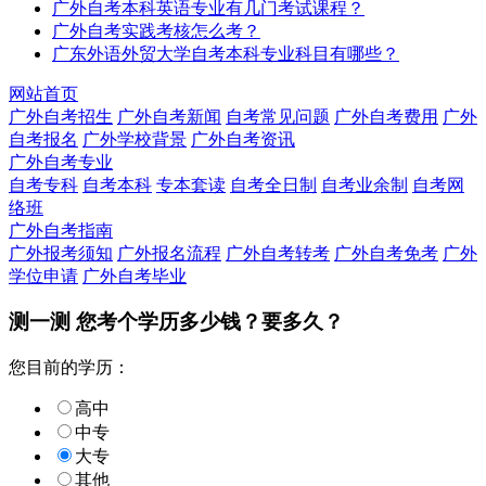
广外自考本科英语专业有几门考试课程？
广外自考实践考核怎么考？
广东外语外贸大学自考本科专业科目有哪些？
网站首页
广外自考招生
广外自考新闻
自考常见问题
广外自考费用
广外
自考报名
广外学校背景
广外自考资讯
广外自考专业
自考专科
自考本科
专本套读
自考全日制
自考业余制
自考网
络班
广外自考指南
广外报考须知
广外报名流程
广外自考转考
广外自考免考
广外
学位申请
广外自考毕业
测一测 您
考个学历
多少钱？要多久？
您目前的学历：
高中
中专
大专
其他