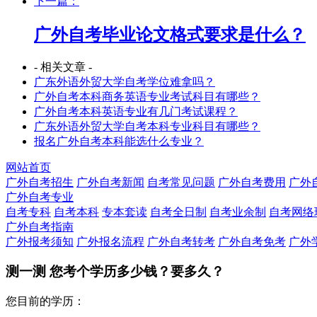
下一篇：
广外自考毕业论文格式要求是什么？
- 相关文章 -
广东外语外贸大学自考学位难拿吗？
广外自考本科商务英语专业考试科目有哪些？
广外自考本科英语专业有几门考试课程？
广东外语外贸大学自考本科专业科目有哪些？
报名广外自考本科能选什么专业？
网站首页
广外自考招生
广外自考新闻
自考常见问题
广外自考费用
广外
广外自考专业
自考专科
自考本科
专本套读
自考全日制
自考业余制
自考网络
广外自考指南
广外报考须知
广外报名流程
广外自考转考
广外自考免考
广外
测一测 您
考个学历
多少钱？要多久？
您目前的学历：