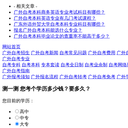
- 相关文章 -
广外自考本科商务英语专业考试科目有哪些？
广外自考本科英语专业有几门考试课程？
广东外语外贸大学自考本科专业科目有哪些？
报名广外自考本科能选什么专业？
广外自考本科毕业论文的查重率不能高于多少？
网站首页
广外自考招生
广外自考新闻
自考常见问题
广外自考费用
广外
广外自考专业
自考专科
自考本科
专本套读
自考全日制
自考业余制
自考网络
广外自考指南
广外报考须知
广外报名流程
广外自考转考
广外自考免考
广外
测一测 您
考个学历
多少钱？要多久？
您目前的学历：
高中
中专
大专