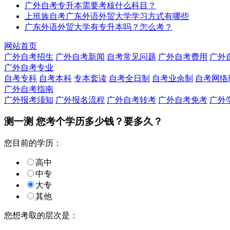
广外自考专升本需要考核什么科目？
上班族自考广东外语外贸大学学习方式有哪些
广东外语外贸大学有专升本吗？怎么考？
网站首页
广外自考招生
广外自考新闻
自考常见问题
广外自考费用
广外
广外自考专业
自考专科
自考本科
专本套读
自考全日制
自考业余制
自考网络
广外自考指南
广外报考须知
广外报名流程
广外自考转考
广外自考免考
广外
测一测 您
考个学历
多少钱？要多久？
您目前的学历：
高中
中专
大专
其他
您想考取的层次是：