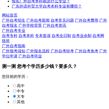
报名广外自考本科能选什么专业？
广东外语外贸大学自考本科专业有哪些？
网站首页
广外自考招生
广外自考新闻
自考常见问题
广外自考费用
广外
自考报名
广外学校背景
广外自考资讯
广外自考专业
自考专科
自考本科
专本套读
自考全日制
自考业余制
自考网
络班
广外自考指南
广外报考须知
广外报名流程
广外自考转考
广外自考免考
广外
学位申请
广外自考毕业
测一测 您
考个学历
多少钱？要多久？
您目前的学历：
高中
中专
大专
其他