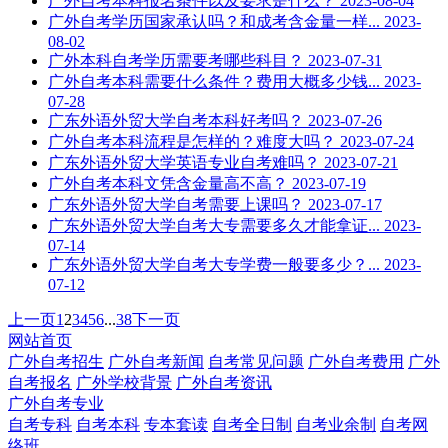
广外自考本科报名条件以及要求是什么？
2023-08-04
广外自考学历国家承认吗？和成考含金量一样...
2023-
08-02
广外本科自考学历需要考哪些科目？
2023-07-31
广外自考本科需要什么条件？费用大概多少钱...
2023-
07-28
广东外语外贸大学自考本科好考吗？
2023-07-26
广外自考本科流程是怎样的？难度大吗？
2023-07-24
广东外语外贸大学英语专业自考难吗？
2023-07-21
广外自考本科文凭含金量高不高？
2023-07-19
广东外语外贸大学自考需要上课吗？
2023-07-17
广东外语外贸大学自考大专需要多久才能拿证...
2023-
07-14
广东外语外贸大学自考大专学费一般要多少？...
2023-
07-12
上一页
1
2
3
4
5
6
...
38
下一页
网站首页
广外自考招生
广外自考新闻
自考常见问题
广外自考费用
广外
自考报名
广外学校背景
广外自考资讯
广外自考专业
自考专科
自考本科
专本套读
自考全日制
自考业余制
自考网
络班