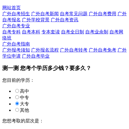
网站首页
广外自考招生
广外自考新闻
自考常见问题
广外自考费用
广外
自考报名
广外学校背景
广外自考资讯
广外自考专业
自考专科
自考本科
专本套读
自考全日制
自考业余制
自考网
络班
广外自考指南
广外报考须知
广外报名流程
广外自考转考
广外自考免考
广外
学位申请
广外自考毕业
测一测 您
考个学历
多少钱？要多久？
您目前的学历：
高中
中专
大专
其他
您想考取的层次是：