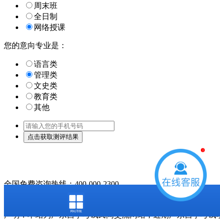
周末班
全日制
网络授课
您的意向专业是：
语言类
管理类
文史类
教育类
其他
1
全国免费咨询热线：400-000-2300
Copyright © 2023 广州自考
粤ICP备18016435号
此网站信息属于广州市天河区大牛教育培训中心有限公司
网站导航
声明：本站为广东自学考试民间交流网站，近期广东自学考试