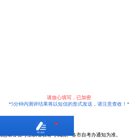
请放心填写，已加密
*5分钟内测评结果将以短信的形式发送，请注意查收！*
hot
网上报名
动态请各位考生以省教育考试院、各市自考办通知为准。