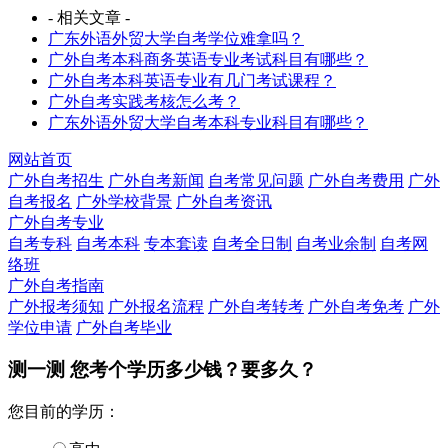
- 相关文章 -
广东外语外贸大学自考学位难拿吗？
广外自考本科商务英语专业考试科目有哪些？
广外自考本科英语专业有几门考试课程？
广外自考实践考核怎么考？
广东外语外贸大学自考本科专业科目有哪些？
网站首页
广外自考招生
广外自考新闻
自考常见问题
广外自考费用
广外
自考报名
广外学校背景
广外自考资讯
广外自考专业
自考专科
自考本科
专本套读
自考全日制
自考业余制
自考网
络班
广外自考指南
广外报考须知
广外报名流程
广外自考转考
广外自考免考
广外
学位申请
广外自考毕业
测一测 您
考个学历
多少钱？要多久？
您目前的学历：