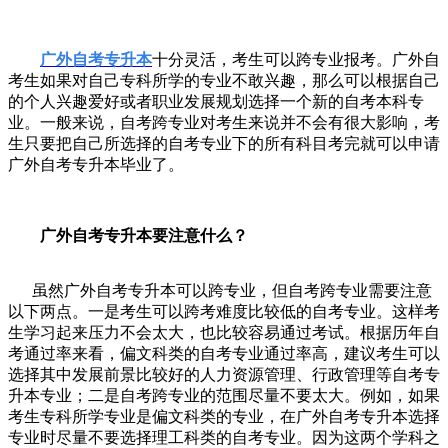
广外自考专升本
十分灵活，考生
可以跨专业报考
。广外自
考生如果对自己专科所学的专业不敢兴趣，那么
可以根据自己
的个人兴趣爱好或者职业发展规划选择
一个新
的
自考本科
专
业。
一般来说
，
自考跨专业对考生来说并不会有很大影响，考
生
只要把自己所选择的
自考
专业下的所有科目考完就可
以
申请
广外自考专升本
毕业
了
。
广外自考专升本要注意什么？
虽然广外自考专升本可以跨专业，但自考跨专业需要注意
以下两点。一是考生可以跨考难度比较低的自考专业。这样考
生学习起来压力不会太大，也比较容易通过考试。根据历年自
考通过率来看，偏文科类的自考专业通过率高，建议考生可以
选择其中发展前景比较好的人力资源管理、行政管理等自考专
升本专业；二是自考跨专业的范围尽量不要太大。例如，如果
考生专科所学专业是偏文科类的专业，在广外自考专升本选择
专业时尽量不要选择理工科类的自考专业。因为这两个学科之