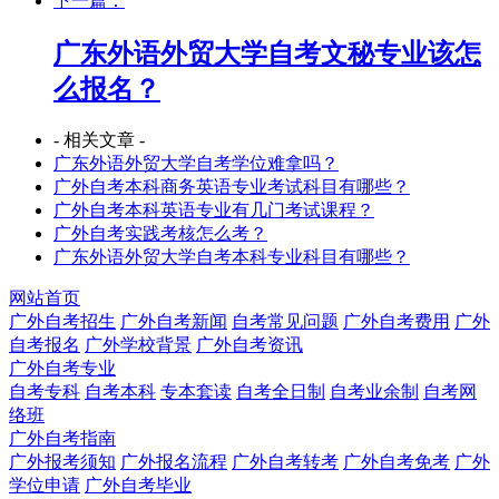
下一篇：
广东外语外贸大学自考文秘专业该怎
么报名？
- 相关文章 -
广东外语外贸大学自考学位难拿吗？
广外自考本科商务英语专业考试科目有哪些？
广外自考本科英语专业有几门考试课程？
广外自考实践考核怎么考？
广东外语外贸大学自考本科专业科目有哪些？
网站首页
广外自考招生
广外自考新闻
自考常见问题
广外自考费用
广外
自考报名
广外学校背景
广外自考资讯
广外自考专业
自考专科
自考本科
专本套读
自考全日制
自考业余制
自考网
络班
广外自考指南
广外报考须知
广外报名流程
广外自考转考
广外自考免考
广外
学位申请
广外自考毕业