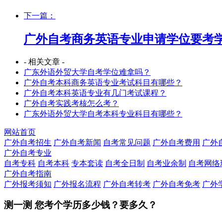
下一篇：
广外自考商务英语专业申请学位要考
- 相关文章 -
广东外语外贸大学自考学位难拿吗？
广外自考本科商务英语专业考试科目有哪些？
广外自考本科英语专业有几门考试课程？
广外自考实践考核怎么考？
广东外语外贸大学自考本科专业科目有哪些？
网站首页
广外自考招生
广外自考新闻
自考常见问题
广外自考费用
广外
广外自考专业
自考专科
自考本科
专本套读
自考全日制
自考业余制
自考网络
广外自考指南
广外报考须知
广外报名流程
广外自考转考
广外自考免考
广外
测一测 您
考个学历
多少钱？要多久？